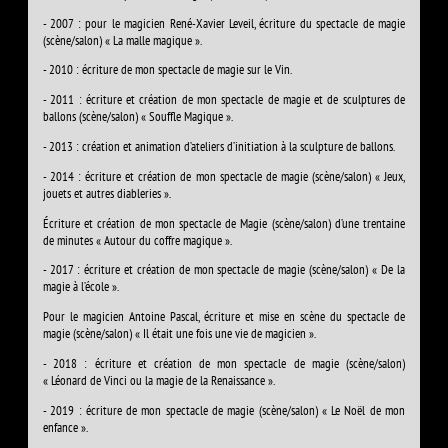
- 2007 : pour le magicien René-Xavier Leveil, écriture du spectacle de magie
(scène/salon) « La malle magique ».
- 2010 : écriture de mon spectacle de magie sur le Vin.
- 2011 : écriture et création de mon spectacle de magie et de sculptures de
ballons (scène/salon) « Souffle Magique ».
- 2013 : création et animation d’ateliers d’initiation à la sculpture de ballons.
- 2014 : écriture et création de mon spectacle de magie (scène/salon) « Jeux,
jouets et autres diableries ».
Écriture et création de mon spectacle de Magie (scène/salon) d’une trentaine
de minutes « Autour du coffre magique ».
- 2017 : écriture et création de mon spectacle de magie (scène/salon) « De la
magie à l’école ».
Pour le magicien Antoine Pascal, écriture et mise en scène du spectacle de
magie (scène/salon) « Il était une fois une vie de magicien ».
- 2018 : écriture et création de mon spectacle de magie (scène/salon)
« Léonard de Vinci ou la magie de la Renaissance ».
- 2019 : écriture de mon spectacle de magie (scène/salon) « Le Noël de mon
enfance ».