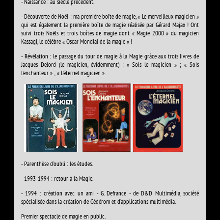
- Naissance : au siècle précédent.
- Découverte de Noël : ma première boîte de magie, « Le merveilleux magicien »
qui est également la première boîte de magie réalisée par Gérard Majax ! Ont
suivi trois Noëls et trois boîtes de magie dont « Magie 2000 » du magicien
Kassagi, le célèbre « Oscar Mondial de la magie » !
- Révélation : le passage du tour de magie à la Magie grâce aux trois livres de
Jacques Delord (le magicien, évidemment) : « Sois le magicien » ; « Sois
l’enchanteur » ; « L’éternel magicien ».
- Parenthèse d’oubli : les études.
- 1993-1994 : retour à la Magie.
- 1994 : création avec un ami - G. Defrance - de D&D Multimédia, société
spécialisée dans la création de Cédérom et d’applications multimédia.
Premier spectacle de magie en public.