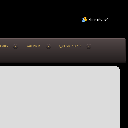
Zone réservée
LLONS
GALERIE
QUI SUIS-JE ?