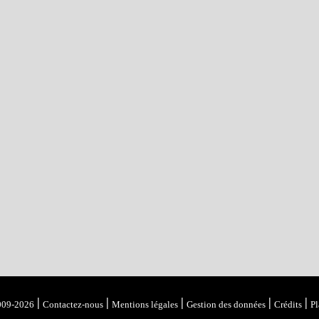
|
|
|
|
|
009-2026
Contactez-nous
Mentions légales
Gestion des données
Crédits
Pl